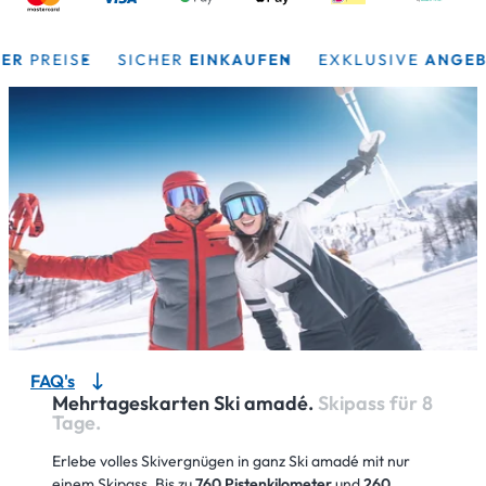
REISE
SICHER
EINKAUFEN
EXKLUSIVE
ANGEBOTE
FAQ's
Mehrtageskarten Ski amadé.
Skipass für 8
Tage.
Erlebe volles Skivergnügen in ganz Ski amadé mit nur
einem Skipass. Bis zu
760 Pistenkilometer
und
260